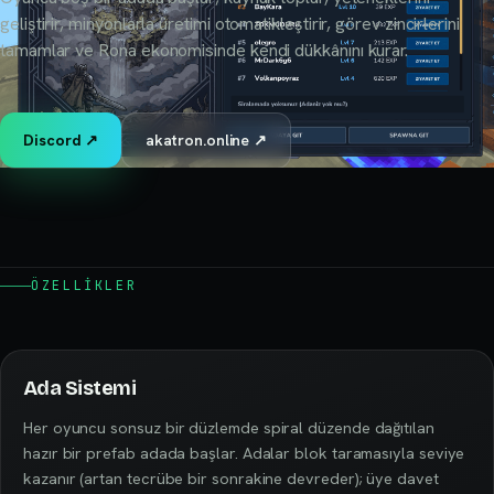
geliştirir, minyonlarla üretimi otomatikleştirir, görev zincirlerini
tamamlar ve Rona ekonomisinde kendi dükkânını kurar.
Discord ↗
akatron.online ↗
ÖZELLIKLER
Ada Sistemi
Her oyuncu sonsuz bir düzlemde spiral düzende dağıtılan
hazır bir prefab adada başlar. Adalar blok taramasıyla seviye
kazanır (artan tecrübe bir sonrakine devreder); üye davet