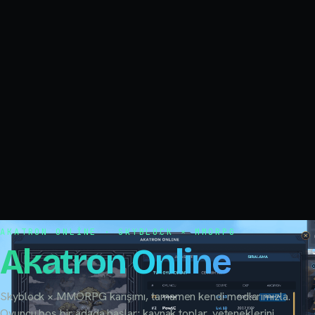
AKATRON ONLINE · SKYBLOCK × MMORPG
Akatron Online
Skyblock × MMORPG karışımı, tamamen kendi modlarımızla.
Oyuncu boş bir adada başlar; kaynak toplar, yeteneklerini