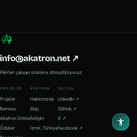
info@akatron.net
↗
Fikirleri çalışan ürünlere dönüştürüyoruz.
PROJELER
AKATRON
SOCIAL
Projeler
Hakkımızda
LinkedIn
↗
Remnus
Ekip
GitHub
↗
Akatron Online
İletişim
X
↗
Ödüller
İzmir, Türkiye
Facebook
↗