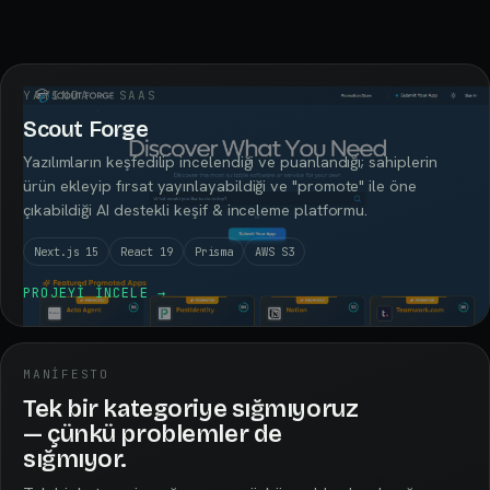
YAYINDA · SAAS
Scout Forge
Yazılımların keşfedilip incelendiği ve puanlandığı; sahiplerin
ürün ekleyip fırsat yayınlayabildiği ve "promote" ile öne
çıkabildiği AI destekli keşif & inceleme platformu.
Next.js 15
React 19
Prisma
AWS S3
PROJEYI INCELE
→
MANIFESTO
Tek bir kategoriye sığmıyoruz
— çünkü problemler de
sığmıyor.