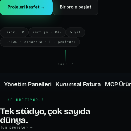
Projeleri keşfet
→
Bir proje başlat
İzmir, TR
Next.js · R3F
5 yıl
TÜSİAD · alBaraka · İTÜ Çekirdek
KAYDIR
Yönetim Panelleri Kurumsal Fatura MCP Ürünle
NE ÜRETIYORUZ
Tek stüdyo, çok sayıda
dünya.
Tüm projeler
→