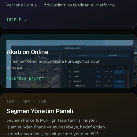
Verilerle konuş — ödüllerimizi kazandıran AI platformu.
İNCELE
→
SKYBLOCK × MMORPG
Akatron Online
Tamamen kendi modlarımızla kurduğumuz oyun
dünyası.
SUNUCUYU KEŞFET
→
ERP · MRP · CRM
Seymen Yönetim Paneli
Seymen Parke & MDF için tasarlanmış, müşteri
işlemlerinden finans ve muhasebeye, hedeflerden
raporlamaya her şeyi tek yerden yöneten ERP.