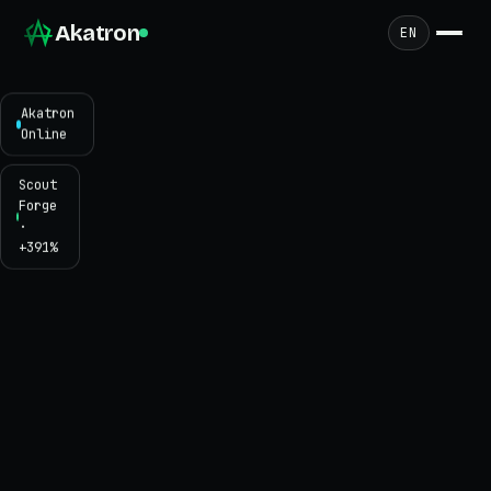
Akatron
EN
Akatron
Online
Scout
Forge
·
+391%