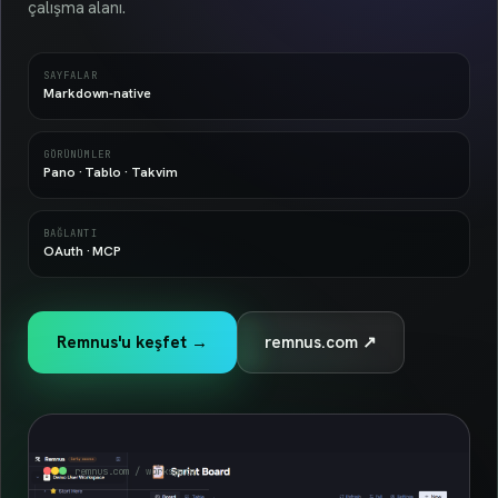
çalışma alanı.
SAYFALAR
Markdown-native
GÖRÜNÜMLER
Pano · Tablo · Takvim
BAĞLANTI
OAuth · MCP
Remnus'u keşfet
→
remnus.com ↗
remnus.com / workspace