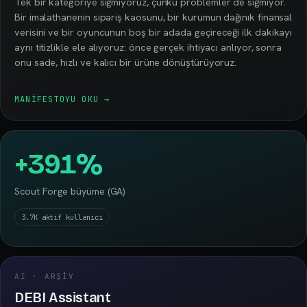
Tek bir kategoriye sığmıyoruz, çünkü problemler de sığmıyor.
Bir imalathanenin sipariş kaosunu, bir kurumun dağınık finansal
verisini ve bir oyuncunun boş bir adada geçireceği ilk dakikayı
aynı titizlikle ele alıyoruz: önce gerçek ihtiyacı anlıyor, sonra
onu sade, hızlı ve kalıcı bir ürüne dönüştürüyoruz.
MANIFESTOYU OKU →
+391%
Scout Forge büyüme (GA)
3.7K
aktif kullanıcı
AI · ARŞIV
DEBI Assistant